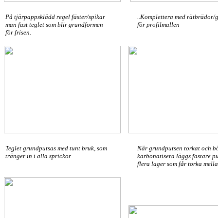
På tjärpappsklädd regel fäster/spikar
..Komplettera med rätbrädor/
man fast teglet som blir grundformen
för profilmallen
för frisen.
Teglet grundputsas med tunt bruk, som
När grundputsen torkat och b
tränger in i alla sprickor
karbonatisera läggs fastare pu
flera lager som får torka mell