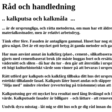
Råd och handledning
.. kalkputsa och kalkmåla ...
... är de ursprungliga, och rätta metoderna, om man har ett äldre
materialkostnader, men är relativt arbetsdryg.
Tänk efter före. Fasaden är antagligen gammal. Huset har nog ståt
göra något. Det är ett mycket gott betyg åt gamla metoder och g
Har man använt annat än kalkfärg (plast-, cement-, silikatbasera
gjorts med cementbaserat bruk (de måste huggas bort och ersätta
vädernött och sliten - då har du tur - den går att återställa i urs
ett högt kulturhistoriskt värde som vinner på att bevaras i urspru
Rätt utförd ger kalkputs och kalkfärg tillbaka ditt hus det urspr
estetiskt tilltalande fasad. Kalkputs låter huset andas och släppe
"följa med" mindre rörelser (revertering på trästomme) utan att
Kalkputsning ger ett mycket bra resultat med lång livslängd och
värde. Kalkputsade fasader är billigare - och lättare - att renove
Undvik dyra misstag - låt mig se ditt hus och ge dig råd innan du 