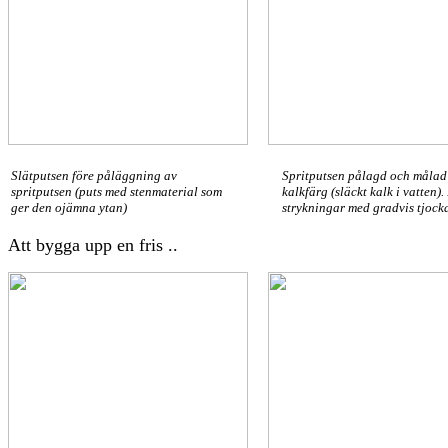
Slätputsen före påläggning av
Spritputsen pålagd och måla
spritputsen (puts med stenmaterial som
kalkfärg (släckt kalk i vatten)
ger den ojämna ytan)
strykningar med gradvis tjocka
Att bygga upp en fris ..