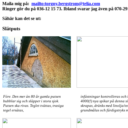
Maila mig på:
mailto:torgny.bergstrom@telia.com
Ringer gör du på 036-12 15 73. Ibland svarar jag även på 070-29
Såhär kan det se ut:
Slätputs
Före. Den mer än 80 år gamla putsen
infästningar kontrolleras och 
bubblar sig och släpper i stora sjok
.
4000(!) nya spikar på denna s
Putsen ska rivas. Teglet tvättas, trasiga
skrapas, dränks med linolja/te
tegel ersätas,
grundmålas och färdigstryks m