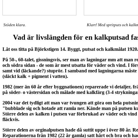
Stöden klara.
Klart! Med spritputs och kalk
Vad är livslängden för en kalkputsad f
Låt oss titta på Björkstigen 14. Byggt, putsat och kalkmålat 1920
På 50-, 60-talet, gissningsvis, ser man av lagningar mm att man 
och södra sidan - de som är mest utsatta för väder och vind. I fö
samt vid (läckande?) stuprör. I samband med lagningarna måste
(släckt kalk + pigment i vatten).
1982 (mer än 60 år efter byggnationen) reparerade vi detaljer, f
på söder- o västersidan och målade med kalkfärg (3-4 strykningar
2004 var det tydligt att man var tvungen att göra om hela putsni
"bubblade sig och hotade att ramla ner. Kände man på putsen k
Större delen av kalken i putsen var förbrukad av väder och vind
fläckvis.
Större delen av orginalputsen hade då suttit uppe i över 80 år. R
Reparationerna från 1982 (22 år gamla) satt hårt och bra och ha